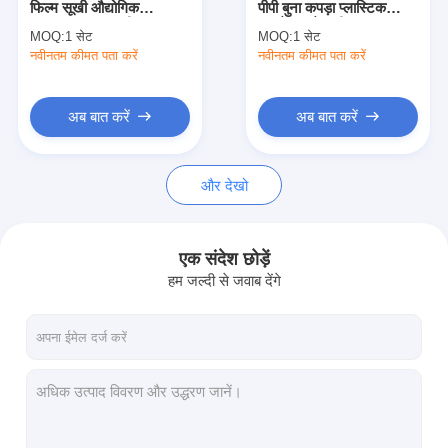
फिल्म सूखी औद्योगिक
पीपी बुना कपड़ा प्लास्टिक
एक्सट्रूज़न कोटिंग मशीन
Laminating मशीन
टुकड़े टुकड़े मशीन
MOQ:
1 सेट
MOQ:
1 सेट
नवीनतम कीमत पता करें
पेपर कोटिंग मशीन
नवीनतम कीमत पता करें
डबल पक्षीय Laminating मशीन
अब बात करें
अब बात करें
टुकड़े टुकड़े मशीन पार्ट्स
और देखो
पिघल उड़ा कपड़ा मशीन
एक संदेश छोड़ें
हम जल्दी से जवाब देंगे