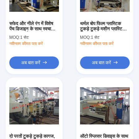
कारखाना भ्रमण
गुणवत्ता नियंत्रण
सफेद और नीले रंग में विशेष
थर्मल बोप फिल्म प्लास्टिक
पेंच डिजाइन के साथ स्वचालित
टुकड़े टुकड़े मशीन प्लास्टिक
संपर्क करें
उच्च प्रदर्शन बाहर निकालना
शीट टुकड़े टुकड़े मशीन
MOQ:
1 सेट
MOQ:
1 सेट
प्लास्टिक फाड़ना मशीन
नवीनतम कीमत पता करें
नवीनतम कीमत पता करें
समाचार
अब बात करें
अब बात करें
बाहर निकालना कोटिंग फाड़ना मशीन
एक्सट्रूज़न लैमिनेटिंग मशीन
फिल्म laminating मशीन
प्लास्टिक फाड़ना मशीन
कोटिंग टुकड़े टुकड़े मशीन
दो परतों टुकड़े टुकड़े कागज,
ऑटो स्प्लिसर डिवाइस के साथ