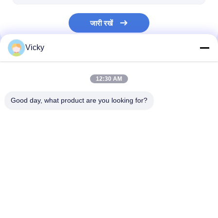
जारी रखें
Vicky
हमारी श्रेणियाँ
12:30 AM
Good day, what product are you looking for?
बाहर निकालना कोटिंग फाड़ना
एक्सट्रूज़न लैमिनेटिंग मशीन
फिल्म laminating
मशीन
होम
हमारे बारे में
हमसे संपर्क करें
Desktop Site
साइटमैप
गोपनीयता नीति