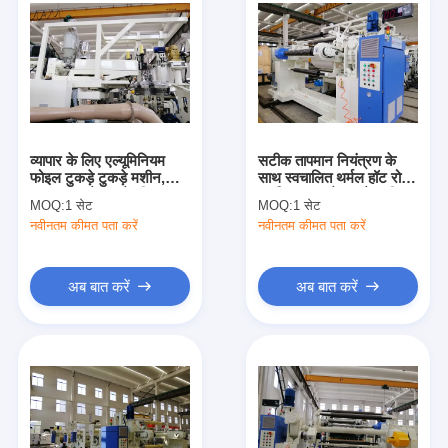
व्यापार के लिए एल्यूमिनियम
सटीक तापमान नियंत्रण के
फोइल टुकड़े टुकड़े मशीन,
साथ स्वचालित थर्मल हॉट रोल
380V टुकड़े टुकड़े शीट
प्लास्टिक टुकड़े टुकड़े मशीन
MOQ:
1 सेट
MOQ:
1 सेट
रोलिंग मशीन
नवीनतम कीमत पता करें
नवीनतम कीमत पता करें
अब बात करें
अब बात करें
घर
उत्पादों
हमारे बारे में