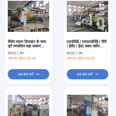
विशेष स्क्रू डिजाइन के साथ
एलडीपीई / एलएलडीपीई / पीपी
पूर्ण स्वचालित बड़ा आकार
/ ईवीए / ईएए डबल पक्षीय
टुकड़े टुकड़े मशीन
लैमिनेटिंग मशीन थर्मल रोल
MOQ:
1 सेट
MOQ:
1 सेट
लैमिनेटर
नवीनतम कीमत पता करें
नवीनतम कीमत पता करें
अब बात करें
अब बात करें
घर
उत्पादों
हमारे बारे में