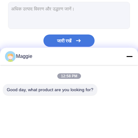
एक्सट्रूज़न कोटिंग मशीन
पेपर कोटिंग मशीन
डबल पक्षीय Laminating मशीन
जारी रखें
टुकड़े टुकड़े मशीन पार्ट्स
Maggie
पिघल उड़ा कपड़ा मशीन
हमारी श्रेणियाँ
12:58 PM
Good day, what product are you looking for?
बाहर निकालना कोटिंग फाड़ना
एक्सट्रूज़न लैमिनेटिंग मशीन
फिल्म laminating
मशीन