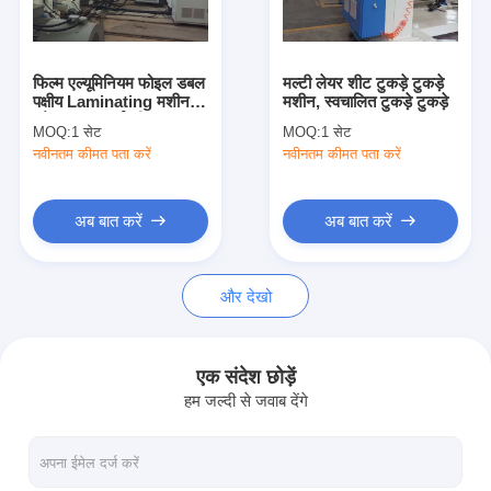
कारखाना भ्रमण
गुणवत्ता नियंत्रण
फिल्म एल्यूमिनियम फोइल डबल
मल्टी लेयर शीट टुकड़े टुकड़े
पक्षीय Laminating मशीन
मशीन, स्वचालित टुकड़े टुकड़े
संपर्क करें
बड़े आकार ऊर्जा की बचत
MOQ:
1 सेट
MOQ:
1 सेट
नवीनतम कीमत पता करें
नवीनतम कीमत पता करें
समाचार
अब बात करें
अब बात करें
बाहर निकालना कोटिंग फाड़ना मशीन
और देखो
एक्सट्रूज़न लैमिनेटिंग मशीन
फिल्म laminating मशीन
एक संदेश छोड़ें
हम जल्दी से जवाब देंगे
प्लास्टिक फाड़ना मशीन
कोटिंग टुकड़े टुकड़े मशीन