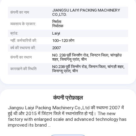
JIANGSU LAIYI PACKING MACHINERY
कंपनी का नाम
CO.,LTD.
निर्माता
व्यवसाय के प्रकार:
निर्यातक
ब्रांड:
Laiyi
नहीं. कर्मचारियों की:
100~120 लोग
वर्ष की स्थापना की:
2007
NO. 238 पूर्वी जिनशेंग रोड, जिनटन जिला, चांगझोउ
कंपनी का स्थान
शहर, जियांगसू प्रांत, चीन
NO.238 पूर्वी जिन्सेंग रोड, जिनान जिला, चांगज़ौ शहर,
कारखाने की स्थिति
जिनाग्सू प्रांत, चीन
कंपनी प्रोफ़ाइल
Jiangsu Laiyi Packing Machinery Co.,Ltd की स्थापना 2007 में
हुई थी और 2015 में जिंटान जिले में स्थानांतरित हो गई। The new
factory with enlarged scale and advanced technology has
improved its brand ...