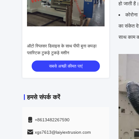
हो जाती है
कोरोना 
का संकेत द
साथ काम क
ऑटो स्प्लिसर डिवाइस के साथ पीपी बुना कपड़ा
प्लास्टिक टुकड़े टुकड़े मशीन
सबसे अच्छी कीमत पाएं
हमसे संपर्क करें
+8613482267590
xgs7613@laiyiextrusion.com