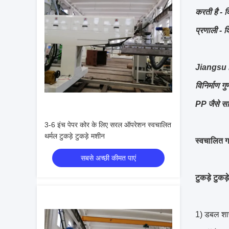
करती है - 
प्रणाली - व
Jiangsu La
विनिर्माण 
PP जैसे साम
3-6 इंच पेपर कोर के लिए सरल ऑपरेशन स्वचालित
थर्मल टुकड़े टुकड़े मशीन
स्वचालित गर
सबसे अच्छी कीमत पाएं
टुकड़े टुकड
1) डबल शाफ