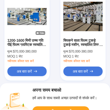
1200-1600 मिमी उच्च गति
चिपकने वाला फिल्म टुकड़े
पीई फिल्म प्लास्टिक स्वचालित
टुकड़े मशीन, स्वचालित लिफ्ट
टुकड़े टुकड़े करने की मशीन,
पोस्टर टुकड़े टुकड़े मशीन
मूल्य:
$70,000-380,000
मूल्य:
$70,000-380,000
एकल / डबल पक्ष सफेद और
MOQ:
1 सेट
MOQ:
1 सेट
नीला
नवीनतम कीमत पता करें
नवीनतम कीमत पता करें
अब बात करें
अब बात करें
अपना समय बचाओ
हमें आप के साथ सबसे अच्छा उत्पादों से संपर्क करें।