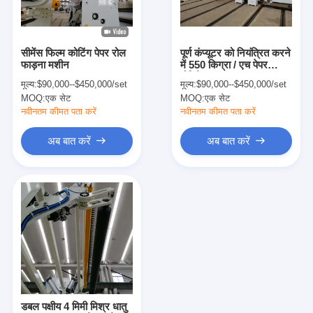
कारखाना भ्रमण
गुणवत्ता नियंत्रण
सीमेंस फिल्म कोटिंग पेपर रोल
पूर्ण कंप्यूटर को नियंत्रित करने
फाड़ना मशीन
में 550 किग्रा / एच पेपर
संपर्क करें
लैमिनेटर
मूल्य:
$90,000--$450,000/set
मूल्य:
$90,000--$450,000/set
MOQ:
एक सेट
MOQ:
एक सेट
समाचार
नवीनतम कीमत पता करें
नवीनतम कीमत पता करें
अब बात करें
अब बात करें
बाहर निकालना कोटिंग फाड़ना मशीन
एक्सट्रूज़न लैमिनेटिंग मशीन
फिल्म laminating मशीन
प्लास्टिक फाड़ना मशीन
कोटिंग टुकड़े टुकड़े मशीन
डबल पक्षीय 4 मिमी मिश्र धातु