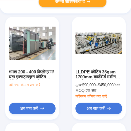
अपनी आवश्यकता दें
क्षमता 200 - 400 किलोग्राम/
LLDPE कोटिंग 35gsm
घंटा एक्सट्रूज़न कोटिंग
1700mm कार्डबोर्ड मशीन
लैमिनेशन मशीन अधिकतम.
टुकड़े टुकड़े में मरो
नवीनतम कीमत पता करें
मूल्य:
$90,000--$450,000/set
कोटिंग गति 200 एम/मिनट
MOQ:
एक सेट
नवीनतम कीमत पता करें
अब बात करें
अब बात करें