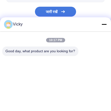
जारी रखें
Vicky
हमारी श्रेणियाँ
10:17 PM
Good day, what product are you looking for?
बाहर निकालना कोटिंग फाड़ना
एक्सट्रूज़न लैमिनेटिंग मशीन
फिल्म laminating
मशीन
होम
हमारे बारे में
हमसे संपर्क करें
Desktop Site
साइटमैप
गोपनीयता नीति