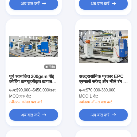
अब बात करें
अब बात करें
पूर्ण स्वचालित 200gsm पीई
अल्ट्रासोनिक प्रकार EPC
कोटिंग कम्प्यूटरीकृत कागज
प्रणाली सफेद और नीले रंग के
टुकड़े टुकड़े में मशीन
साथ फास्ट स्पीड स्वचालित
मूल्य:
$90,000--$450,000/set
मूल्य:
$70,000-380,000
पेपर Laminating मशीन
MOQ:
एक सेट
MOQ:
1 सेट
नवीनतम कीमत पता करें
नवीनतम कीमत पता करें
अब बात करें
अब बात करें