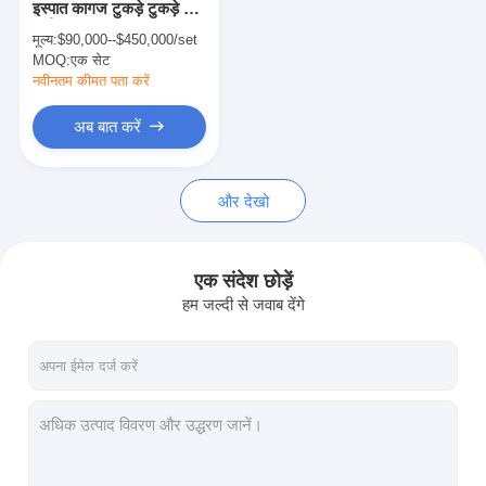
इस्पात कागज टुकड़े टुकड़े में
एक्सट्रूज़न कोटिंग मशीन
मशीन
मूल्य:
$90,000--$450,000/set
MOQ:
पेपर कोटिंग मशीन
एक सेट
नवीनतम कीमत पता करें
डबल पक्षीय Laminating मशीन
अब बात करें
टुकड़े टुकड़े मशीन पार्ट्स
और देखो
पिघल उड़ा कपड़ा मशीन
एक संदेश छोड़ें
हम जल्दी से जवाब देंगे