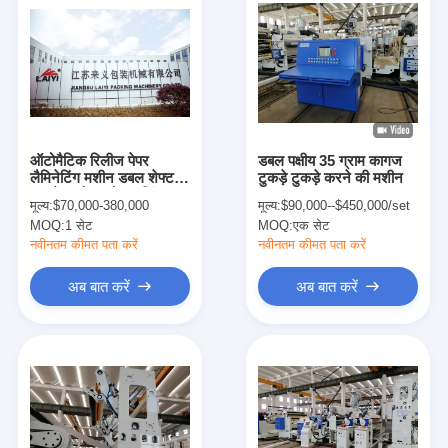
ऑटोमैटिक रिलीज पेपर
डबल पक्षीय 35 ग्राम कागज
लैमिनेटिंग मशीन डबल शेफ्ट -
टुकड़े टुकड़े करने की मशीन
कम पेपर रोल स्टैंड्स सिंगल
मूल्य:
$70,000-380,000
मूल्य:
$90,000--$450,000/set
ड्रिंक सिंगल टी-डाई
MOQ:
1 सेट
MOQ:
एक सेट
नवीनतम कीमत पता करें
नवीनतम कीमत पता करें
अब बात करें
अब बात करें
घर
उत्पादों
हमारे बारे में