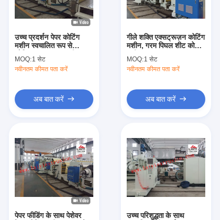
कारखाना भ्रमण
गुणवत्ता नियंत्रण
उच्च प्रदर्शन पेपर कोटिंग
गीले शक्ति एक्सट्रूज़न कोटिंग
मशीन स्वचालित रूप से
मशीन, गरम पिघल शीट कोटिंग
संपर्क करें
प्रेसिजन गणना प्रणाली
मशीन
MOQ:
1 सेट
MOQ:
1 सेट
नवीनतम कीमत पता करें
नवीनतम कीमत पता करें
समाचार
अब बात करें
अब बात करें
बाहर निकालना कोटिंग फाड़ना मशीन
एक्सट्रूज़न लैमिनेटिंग मशीन
फिल्म laminating मशीन
प्लास्टिक फाड़ना मशीन
कोटिंग टुकड़े टुकड़े मशीन
पेपर फीडिंग के साथ पेशेवर
उच्च परिशुद्धता के साथ