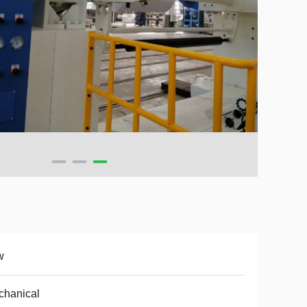
w
chanical