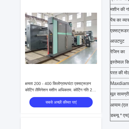
मशीन की ग
पेंच का व्या
एक्सट्रूडर
आउटपुट
रेजिन का
इस्तेमाल क
परत की मो
Maxdiam
क्षमता 200 - 400 किलोग्राम/घंटा एक्सट्रूज़न
कोटिंग लैमिनेशन मशीन अधिकतम. कोटिंग गति 200
मूल सामग्री
एम/मिनट
सबसे अच्छी कीमत पाएं
आयाम (एल 
डब्ल्यू * एच