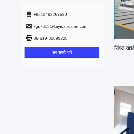
+8613482267590
xgs7613@laiyiextrusion.com
86-519-82699228
सिंगल साइड
अब संपर्क करें