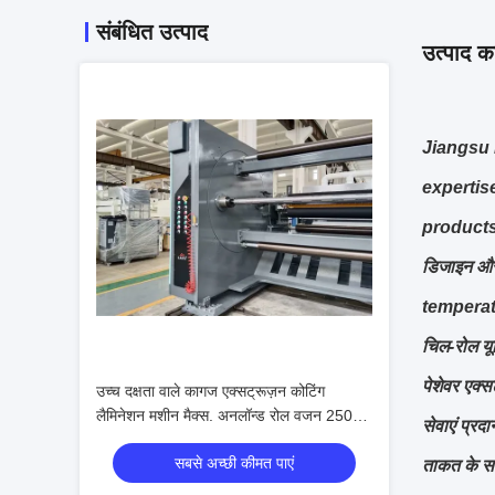
संबंधित उत्पाद
उत्पाद का
Jiangsu 
expertis
products
डिजाइन और 
temperat
चिल-रोल यू
पेशेवर एक्स
उच्च दक्षता वाले कागज एक्सट्रूज़न कोटिंग
लैमिनेशन मशीन मैक्स. अनलॉन्ड रोल वजन 2500
सेवाएं प्र
किलो
सबसे अच्छी कीमत पाएं
ताकत के सा