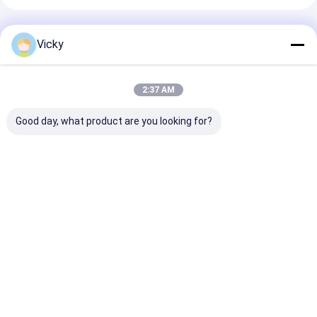
अनुशंसित उत्पाद
Vicky
2:37 AM
Good day, what product are you looking for?
Flexible Packaging
3-6 इंच पेपर कोर के लिए
थर्मल बोप फिल्म प्ला
Tandem Co-
सरल ऑपरेशन स्वचालित
टुकड़े टुकड़े मशीन प्
extrusion
थर्मल टुकड़े टुकड़े मशीन
शीट टुकड़े टुकड़े मश
Laminating Machine
सबसे अच्छी कीमत
सबसे अच्छी कीमत
सबसे अच्छी 
होम
हमारे बारे में
हमसे संपर्क करें
Desktop Site
साइटमैप
गोपनीयता नीति
गुणवत्ता
बाहर निकालना कोटिंग फाड़ना मशीन
चीन का कारखाना.Copyright © 2026