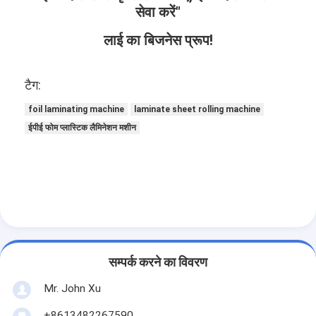
एक्सट्रूज़न कोटिंग मशीन
सेवा करें"
लाई का बिजनेस प्रूप!
पेपर कोटिंग मशीन
डबल पक्षीय Laminating मशीन
टैग:
टुकड़े टुकड़े मशीन पार्ट्स
foil laminating machine
laminate sheet rolling machine
ईपीई फोम प्लास्टिक लैमिनेशन मशीन
पिघल उड़ा कपड़ा मशीन
सम्पर्क करने का विवरण
Mr. John Xu
+8613482267590