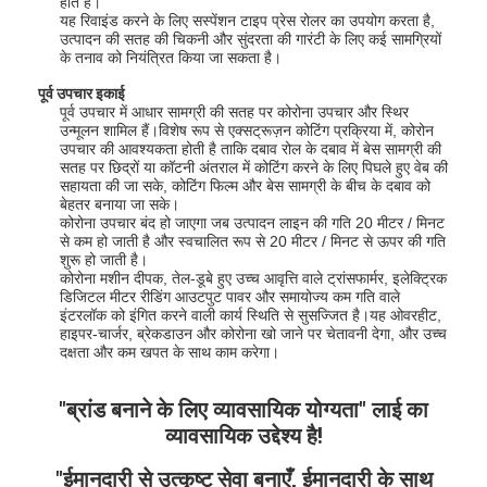
होते हैं।
कारखाना भ्रमण
यह रिवाइंड करने के लिए सस्पेंशन टाइप प्रेस रोलर का उपयोग करता है,
उत्पादन की सतह की चिकनी और सुंदरता की गारंटी के लिए कई सामग्रियों
के तनाव को नियंत्रित किया जा सकता है।
गुणवत्ता नियंत्रण
पूर्व उपचार इकाई
पूर्व उपचार में आधार सामग्री की सतह पर कोरोना उपचार और स्थिर
संपर्क करें
उन्मूलन शामिल हैं।विशेष रूप से एक्सट्रूज़न कोटिंग प्रक्रिया में, कोरोन
उपचार की आवश्यकता होती है ताकि दबाव रोल के दबाव में बेस सामग्री की
समाचार
सतह पर छिद्रों या कॉटनी अंतराल में कोटिंग करने के लिए पिघले हुए वेब की
सहायता की जा सके, कोटिंग फिल्म और बेस सामग्री के बीच के दबाव को
बेहतर बनाया जा सके।
कोरोना उपचार बंद हो जाएगा जब उत्पादन लाइन की गति 20 मीटर / मिनट
से कम हो जाती है और स्वचालित रूप से 20 मीटर / मिनट से ऊपर की गति
बाहर निकालना कोटिंग फाड़ना मशीन
शुरू हो जाती है।
कोरोना मशीन दीपक, तेल-डूबे हुए उच्च आवृत्ति वाले ट्रांसफार्मर, इलेक्ट्रिक
डिजिटल मीटर रीडिंग आउटपुट पावर और समायोज्य कम गति वाले
एक्सट्रूज़न लैमिनेटिंग मशीन
इंटरलॉक को इंगित करने वाली कार्य स्थिति से सुसज्जित है।यह ओवरहीट,
हाइपर-चार्जर, ब्रेकडाउन और कोरोना खो जाने पर चेतावनी देगा, और उच्च
दक्षता और कम खपत के साथ काम करेगा।
फिल्म laminating मशीन
प्लास्टिक फाड़ना मशीन
"ब्रांड बनाने के लिए व्यावसायिक योग्यता" लाई का
व्यावसायिक उद्देश्य है!
कोटिंग टुकड़े टुकड़े मशीन
"ईमानदारी से उत्कृष्ट सेवा बनाएँ, ईमानदारी के साथ