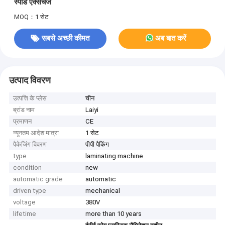
स्पीड एक्सचेंज
MOQ：1 सेट
सबसे अच्छी कीमत
अब बात करें
उत्पाद विवरण
उत्पत्ति के प्लेस
चीन
ब्रांड नाम
Laiyi
प्रमाणन
CE
न्यूनतम आदेश मात्रा
1 सेट
पैकेजिंग विवरण
पीपी पैकिंग
type
laminating machine
condition
new
automatic grade
automatic
driven type
mechanical
voltage
380V
lifetime
more than 10 years