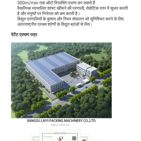
300m/min तक ऑटो स्प्लिसिंग प्राप्त कर सकते हैं
कारखाना भ्रमण
वैकल्पिक स्वचालित शाफ्ट खींचने की प्रणाली, रोबोटिक स्तर में सुधार करती
है और मनुष्यों पर निर्भरता को कम करती है।
विद्युत प्रणालियों के कुशल और स्थिर संचालन को सुनिश्चित करने के लिए
गुणवत्ता नियंत्रण
अंतरराष्ट्रीय प्रथम श्रेणी के विद्युत ब्रांडों से लैस।
संपर्क करें
पेटेंट प्रमाण पत्र:
समाचार
बाहर निकालना कोटिंग फाड़ना मशीन
एक्सट्रूज़न लैमिनेटिंग मशीन
फिल्म laminating मशीन
प्लास्टिक फाड़ना मशीन
कोटिंग टुकड़े टुकड़े मशीन