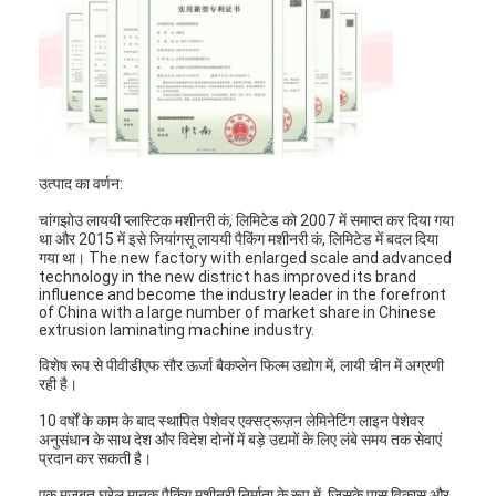
एक्सट्रूज़न कोटिंग मशीन
पेपर कोटिंग मशीन
डबल पक्षीय Laminating मशीन
टुकड़े टुकड़े मशीन पार्ट्स
उत्पाद का वर्णन:
पिघल उड़ा कपड़ा मशीन
चांगझोउ लाययी प्लास्टिक मशीनरी कं, लिमिटेड को 2007 में समाप्त कर दिया गया
था और 2015 में इसे जियांगसू लाययी पैकिंग मशीनरी कं, लिमिटेड में बदल दिया
गया था। The new factory with enlarged scale and advanced
technology in the new district has improved its brand
influence and become the industry leader in the forefront
of China with a large number of market share in Chinese
extrusion laminating machine industry.
विशेष रूप से पीवीडीएफ सौर ऊर्जा बैकप्लेन फिल्म उद्योग में, लायी चीन में अग्रणी
रही है।
10 वर्षों के काम के बाद स्थापित पेशेवर एक्सट्रूज़न लेमिनेटिंग लाइन पेशेवर
अनुसंधान के साथ देश और विदेश दोनों में बड़े उद्यमों के लिए लंबे समय तक सेवाएं
प्रदान कर सकती है।
एक मजबूत घरेलू मानक पैकिंग मशीनरी निर्माता के रूप में, जिसके पास विकास और