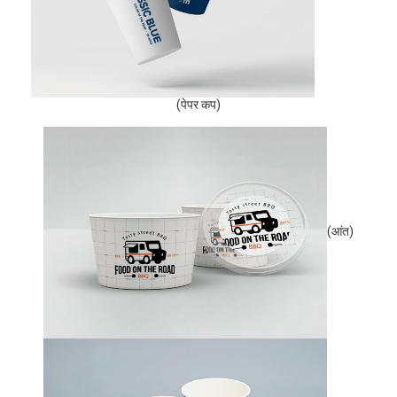
(पेपर कप)
(आंत)