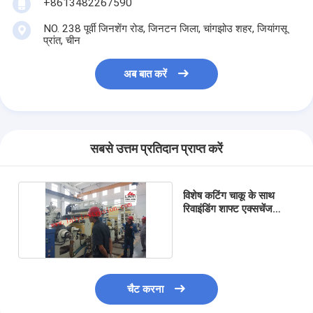
+8613482267590
एक्सट्रूज़न कोटिंग मशीन
NO. 238 पूर्वी जिनशेंग रोड, जिनटन जिला, चांगझोउ शहर, जियांगसू
पेपर कोटिंग मशीन
प्रांत, चीन
डबल पक्षीय Laminating मशीन
अब बात करें
टुकड़े टुकड़े मशीन पार्ट्स
पिघल उड़ा कपड़ा मशीन
सबसे उत्तम प्रतिदान प्राप्त करें
विशेष कटिंग चाकू के साथ
रिवाइंडिंग शाफ्ट एक्सचेंज
कोटिंग लैमिनेशन मशीन
चैट करना