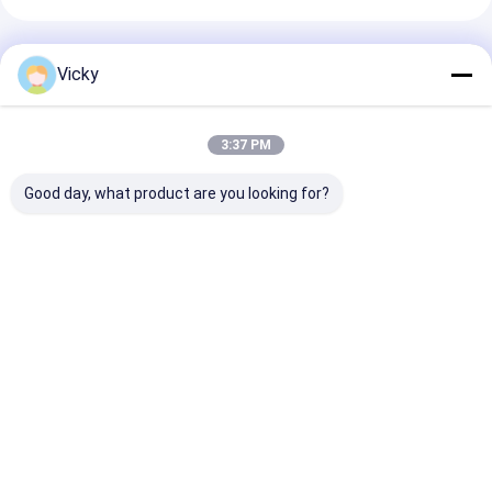
अनुशंसित उत्पाद
Vicky
3:37 PM
Good day, what product are you looking for?
स्वचालित कोटिंग लेमिनेशन
स्वचालित डबल-साइडेड पीई
स्वचालित एक्सट्रूज़
मशीन 300m/मिनट
कोटिंग लैमिनेशन मशीन 200
लैमिनेटर 400kg/घं
1100mm चौड़ाई
मीटर/मिनट
45gsm कोटिंग मश
सबसे अच्छी कीमत
सबसे अच्छी कीमत
सबसे अच्छी 
होम
हमारे बारे में
हमसे संपर्क करें
Desktop Site
साइटमैप
गोपनीयता नीति
गुणवत्ता
बाहर निकालना कोटिंग फाड़ना मशीन
चीन का कारखाना.Copyright © 2026