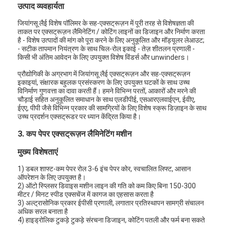
उत्पाद व्यवहार्यता
जियांगसू लैई विशेष पॉलिमर के सह-एक्सट्रूज़न में पूरी तरह से विशेषज्ञता की
ताकत पर एक्सट्रूज़न लैमिनेटिंग / कोटिंग लाइनों का डिजाइन और निर्माण करता
है - विशेष उत्पादों की मांग को पूरा करने के लिए अनुकूलित और मॉड्यूलर लेआउट;
- सटीक तापमान नियंत्रण के साथ चिल-रोल इकाई - तेज़ शीतलन प्रणाली -
किसी भी अंतिम आवेदन के लिए उपयुक्त विशेष विंडर्स और unwinders।
प्रौद्योगिकी के अग्रभाग में जियांगसू लैई एक्सट्रूज़न और सह-एक्सट्रूज़न
इकाइयां, संक्षारक बहुलक प्रसंस्करण के लिए उपयुक्त घटकों के साथ उच्च
विनिर्माण गुणवत्ता का दावा करती हैं। हमने विभिन्न परतों, आकारों और मरने की
चौड़ाई सहित अनुकूलित समाधान के साथ एलडीपीई, एसआरएलवाईएन, ईवीए,
ईएए, पीपी जैसे विभिन्न प्रकार की सामग्रियों के लिए विशेष स्क्रू डिज़ाइन के साथ
उच्च प्रदर्शन एक्सट्रूडर पर ध्यान केंद्रित किया है।
3. कप पेपर एक्सट्रूज़न लैमिनेटिंग मशीन
मुख्य विशेषताएं
1) डबल शाफ्ट-कम पेपर रोल 3-6 इंच पेपर कोर, स्वचालित लिफ्ट, आसान
ऑपरेशन के लिए उपयुक्त है।
2) ऑटो स्प्लिसर डिवाइस मशीन लाइन की गति को कम किए बिना 150-300
मीटर / मिनट स्पीड एक्सचेंज में कागज का एहसास करता है
3) अल्ट्रासोनिक प्रकार ईपीसी प्रणाली, लगातार प्रतिस्थापन सामग्री संचालन
अधिक सरल बनाता है
4) हाइड्रोलिक टुकड़े टुकड़े संरचना डिजाइन, कोटिंग पतली और फर्म बना सकते