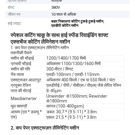
प्रेरित प्रकार
यांत्रिक
वोल्ट
380V
जीवन भर
10 साल से अधिक
,
बाहर निकालना कोटिंग टुकड़े टुकड़े मशीन
हाई लाइट:
एलडीपी कोटिंग मशीन
स्पेशल कटिंग चाकू के साथ हाई स्पीड रिवाइंडिंग शाफ्ट
एक्सचेंज कोटिंग लैमिनेशन मशीन
1. कप पेपर एक्सट्रूज़न लैमिनेटिंग मशीन
तकनीकी पैमाने
मशीन की चौड़ाई
1200/1400/1700 मिमी
प्रभावी चौड़ाई
अधिकतम 1100/1300/1600 मिमी
मशीन की गति
300 मीटर / मिनट
पेंच व्यास
एलडी-100mm / एलडी-115mm
एक्सट्रूडर आउटपुट
अधिकतम 400 किलो / एच या 550 किलो / घंटा
प्रयुक्त रेजिन
एलडीपीई / पीपी / पीबीएस / पीएलए जैसे लेपित रेजिन
परत की मोटाई
8-45μm
Unwinder: Φ1500mm; Rewinder:
Maxdiameter
Φ1800mm
मूल सामग्री
कागज (100-400gsm)
आयाम (एल * डब्ल्यू *
डबल: 30,7 * (9.5-11) * 3.8m
एच)
एकल: 21,5 * (9.5-11) * 3.8m
2. कप पेपर एक्सट्रूज़न लैमिनेटिंग मशीन