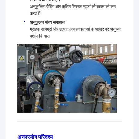
एक्सट्रूज़न कोटिंग मशीन
अनुकूलित हीटिंग और कूलिंग सिस्टम ऊर्जा की खपत को कम
करते हैं
पेपर कोटिंग मशीन
अनुकूलन योग्य समाधान
ग्राहक सामग्री और उत्पाद आवश्यकताओं के आधार पर अनुरूप
डबल पक्षीय Laminating मशीन
मशीन विन्यास
टुकड़े टुकड़े मशीन पार्ट्स
पिघल उड़ा कपड़ा मशीन
अनुप्रयोग परिदृश्य