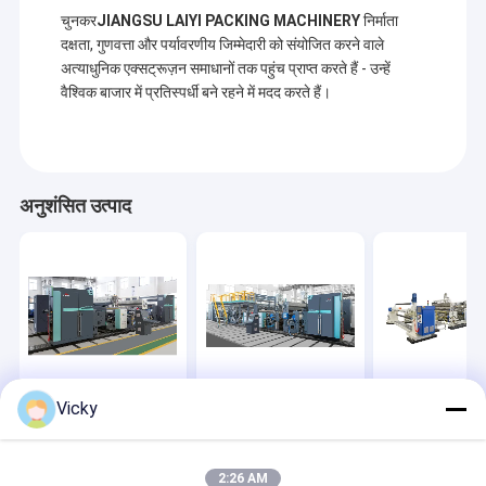
चुनकर
JIANGSU LAIYI PACKING MACHINERY
निर्माता
दक्षता, गुणवत्ता और पर्यावरणीय जिम्मेदारी को संयोजित करने वाले
अत्याधुनिक एक्सट्रूज़न समाधानों तक पहुंच प्राप्त करते हैं - उन्हें
वैश्विक बाजार में प्रतिस्पर्धी बने रहने में मदद करते हैं।
अनुशंसित उत्पाद
Vicky
मूल फैक्टरी सिंगल साइडेड
मूल कारखाना डबल पक्षीय
थोक थर्मल फिल्म एक्
पेपर एक्सट्रूज़न लैमिनेटिंग
रिलीज़ पेपर एक्सट्रूज़न
लैमिनेटिंग मशीन
मशीन
लेमिनेटिंग मशीन
जांच भेजें
जांच भेजें
जांच भेजें
2:26 AM