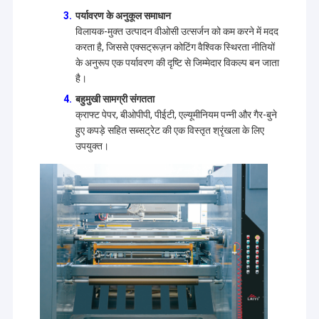
पर्यावरण के अनुकूल समाधान
विलायक-मुक्त उत्पादन वीओसी उत्सर्जन को कम करने में मदद
करता है, जिससे एक्सट्रूज़न कोटिंग वैश्विक स्थिरता नीतियों
के अनुरूप एक पर्यावरण की दृष्टि से जिम्मेदार विकल्प बन जाता
है।
बहुमुखी सामग्री संगतता
क्राफ्ट पेपर, बीओपीपी, पीईटी, एल्यूमीनियम पन्नी और गैर-बुने
हुए कपड़े सहित सब्सट्रेट की एक विस्तृत श्रृंखला के लिए
उपयुक्त।
घर
उत्पादों
Jiangsu Laiyi Packing Machinery Co.,Ltd की स्थापना 2007 में हुई
थी और 2015 में जिंटान जिले में स्थानांतरित हो गई। The new factory
with enlarged scale and advanced technology has
हमारे बारे में
improved its brand influence and become the industry